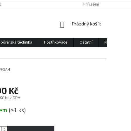
OBNÍCH ÚDAJŮ
KONTAKTY
Přihlášení
NÁKUPNÍ
Prázdný košík
KOŠÍK
borářská technika
Postřikovače
Ostatní
Náhradní díly
VFSAH
90 Kč
 Kč bez DPH
dem
(>1 ks)