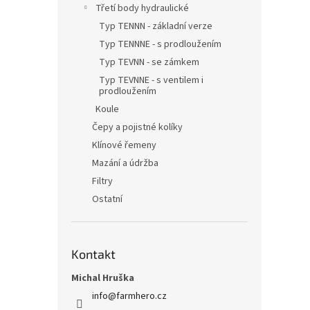
Třetí body hydraulické
Typ TENNN - základní verze
Typ TENNNE - s prodloužením
Typ TEVNN - se zámkem
Typ TEVNNE - s ventilem i
prodloužením
Koule
Čepy a pojistné kolíky
Klínové řemeny
Mazání a údržba
Filtry
Ostatní
Kontakt
Michal Hruška
info
@
farmhero.cz