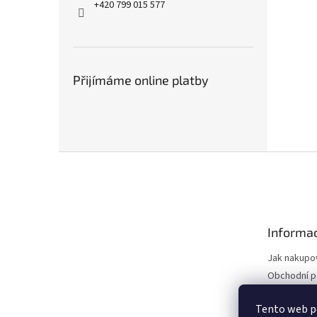
+420 799 015 577
Přijímáme online platby
Z
á
p
a
t
Informac
í
Jak nakupo
Obchodní 
Podmínky o
údajů
Tento web po