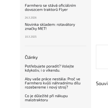
n
Farmhero se stává oficiálním
e
dovozcem traktorů Flyer
l
26.3.2026
Novinka skladem: rotavátory
značky MET!
10.3.2025
Články
Potřebujete poradit? Volejte
kdykoliv, i o víkendu.
Aby vaše práce nestála: Proč ve
Souvi
Farmhero kvůli náhradnímu dílu
rozebereme i nový stroj?
Co je důležité při nákupu
malotraktoru