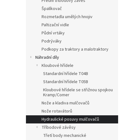
Přední tříbodový závěs
Špalíkovač
Rozmetadla umělých hnojiv
Paltizační vidle
Půdní vrtáky
Podrýváky
Podkopy za traktory a malotraktory
Náhradní díly
Kloubové hřídele
Standardní hřídele T04B
Standardní hřídele T05B
Kloubové hřídele se střižnou spojkou
Kramp/Comer
Nože a kladiva mulčovačů
Nože rotavátorů
Hydraulické posuvy mulčovačů
Tříbodové závěsy
Třetí body mechanické