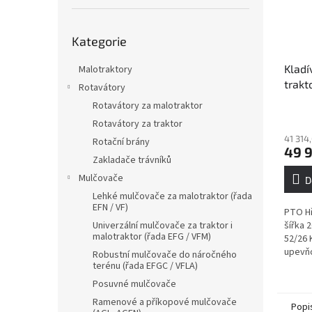
Přeskočit
Kategorie
kategorie
Kladí
Malotraktory
trakt
Rotavátory
třída
Rotavátory za malotraktor
Průmě
Rotavátory za traktor
hodno
41 314
produ
Rotační brány
49 
je
Zakladače trávníků
5,0
Mulčovače
z
D
5
Lehké mulčovače za malotraktor (řada
hvězdi
EFN / VF)
PTO Hř
šířka 
Univerzální mulčovače za traktor i
malotraktor (řada EFG / VFM)
52/26 
upevň
Robustní mulčovače do náročného
Doporu
terénu (řada EFGC / VFLA)
70 kon
Posuvné mulčovače
Ramenové a příkopové mulčovače
Popi