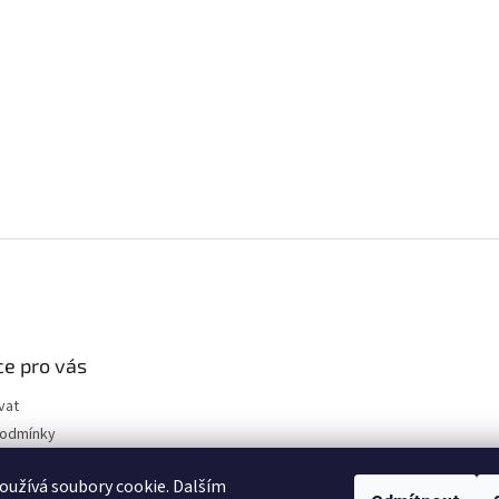
e pro vás
vat
podmínky
chrany osobních
užívá soubory cookie. Dalším