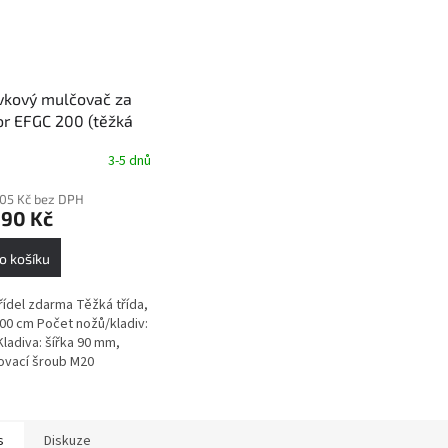
vkový mulčovač za
or EFGC 200 (těžká
, 200 cm)
3-5 dnů
rné
cení
,05 Kč bez DPH
ktu
990 Kč
o košíku
ček.
ídel zdarma Těžká třída,
200 cm Počet nožů/kladiv:
Kladiva: šířka 90 mm,
ovací šroub M20
čený výkon traktoru: 40-
í Váha: 420 kg
s
Diskuze