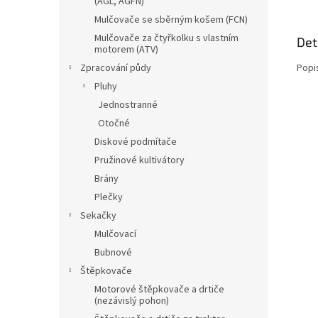
(AGL, AGFN)
Mulčovače se sběrným košem (FCN)
Mulčovače za čtyřkolku s vlastním
Det
motorem (ATV)
Popi
Zpracování půdy
Pluhy
Jednostranné
Otočné
Diskové podmítače
Pružinové kultivátory
Brány
Plečky
Sekačky
Mulčovací
Bubnové
Štěpkovače
Motorové štěpkovače a drtiče
(nezávislý pohon)