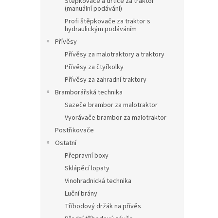
Štěpkovače a drtiče za traktor
(manuální podávání)
Profi štěpkovače za traktor s
hydraulickým podáváním
Přívěsy
Přívěsy za malotraktory a traktory
Přívěsy za čtyřkolky
Přívěsy za zahradní traktory
Bramborářská technika
Sazeče brambor za malotraktor
Vyorávače brambor za malotraktor
Postřikovače
Ostatní
Přepravní boxy
Sklápěcí lopaty
Vinohradnická technika
Luční brány
Tříbodový držák na přívěs