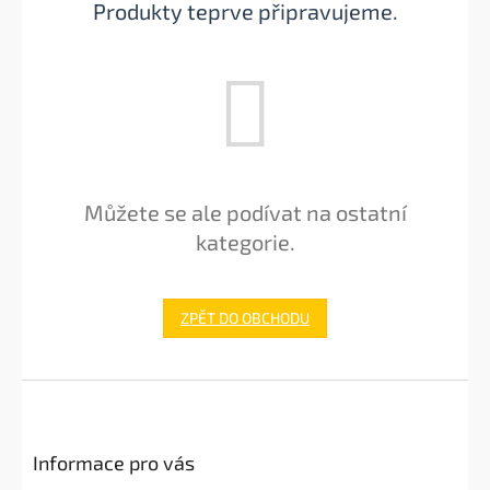
Produkty teprve připravujeme.
Můžete se ale podívat na ostatní
kategorie.
ZPĚT DO OBCHODU
Z
á
p
a
Informace pro vás
t