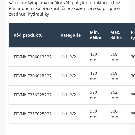
válce poskytuje maximální vůli pohybu u traktoru, čímž
eliminuje riziko prasknutí či poškození závěsu při plném
zvednutí hydrauliky.
Min.
Max.
P
Kód produktu
Kategorie
délka
délka
t
430
568
TEVNNE306013822
Kat. 2/2
3
mm
mm
480
668
TEVNNE306018822
Kat. 2/2
3
mm
mm
580
862
TEVNNE356328222
Kat. 2/2
3
mm
mm
550
800
TEVNNE357025022
Kat. 2/2
3
mm
mm