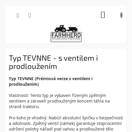
Přejít
NÁKUPNÍ
na
obsah
KOŠÍK
Typ TEVNNE - s ventilem i
prodloužením
Typ TEVNNE (Prémiová verze s ventilem i
prodloužením)
Vlastnosti:
Tento typ je
vybaven řízeným zpětným
ventilem a zároveň prodlouženým koncem táhla na
straně traktoru
.
Pro koho je vhodný:
Nabízí absolutní špičku v bezpečnosti
a odolnosti. Zpětný ventil (zámek) garantuje stoprocentní
udržení polohy nářadí pod vahou a prodloužené tělo