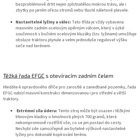
bezproblémově drtit nejen zplstnatělou mokrou trávu, ale i
zbytky po jarním ořezu stromů nebo tlusté náletové plevele
.
Nastavitelné lyžiny a válec:
Tato třída je vždy vybavena
masivním zadním ocelovým opěrným válcem, který v úzké
součinnosti s bočními ocelovými kluzáky (tzv. lyžinami) umožňuje
obsluze traktoru plynule a velmi jednoduše regulovat výšku
seče nad terénem
.
Těžká řada EFGC
s otevíracím zadním čelem
Hledáte-li opravdového dříče pro zarostlé a zanedbané pozemky, řada
EFGC nabízí masivní konstrukci dimenzovanou i pro střední a větší
traktory
.
Extrémní síla úderu:
Tento stroj může být osazen i těžkými
litinovými kladivy o hmotnosti plných 700 gramů, která
nekompromisně roztříští vše, co se jim postaví do cesty
.
Nechybí zde samozřejmě ani bytelné výškově nastavitelné
lyžiny pro dokonalé kopírování terénu.