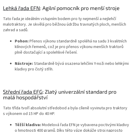
Lehká řada EFN
: Agilní pomocník pro menší stroje
Tato řada je ideálním vstupním bodem pro ty nejmenší a nejlehčí
malotraktory. Je skvělá pro běžnou údržbu travnatých ploch, menších
zahrad a sadů.
Pohon:
Přenos výkonu standardně spoléhá na sadu 3 kvalitních
klínových řemenů, což je pro přenos výkonu menších traktorů
plně dostačující a spolehlivé řešení
.
Nástroje:
Standardně bývá osazena lehčími Y-noži nebo lehkými
kladivy pro čistý střih.
Střední řada EFG
: Zlatý univerzální standard pro
malá hospodářství
Tato třída tvoří absolutní středobod a byla cíleně vyvinuta pro traktory
s výkonem od 15 HP do 40 HP
.
Těžší kladiva:
Modelová řada EFN je vybavena poctivými kladivy
o hmotnosti 400 gramů
.
Díky této váze dokáže stroj naprosto