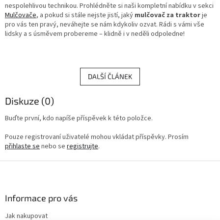
nespolehlivou technikou. Prohlédněte si naši kompletní nabídku v sekci
Mulčovače
, a pokud si stále nejste jistí, jaký
mulčovač za traktor
je
pro vás ten pravý, neváhejte se nám kdykoliv ozvat. Rádi s vámi vše
lidsky a s úsměvem probereme – klidně i v neděli odpoledne!
DALŠÍ ČLÁNEK
Diskuze (0)
Buďte první, kdo napíše příspěvek k této položce.
Pouze registrovaní uživatelé mohou vkládat příspěvky. Prosím
přihlaste se
nebo se
registrujte
.
Z
á
p
a
Informace pro vás
t
Jak nakupovat
í