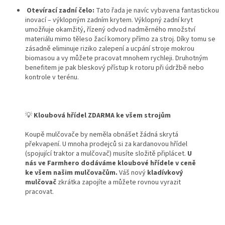
Otevírací zadní čelo:
Tato řada je navíc vybavena fantastickou
inovací – výklopným zadním krytem
.
Výklopný zadní kryt
umožňuje okamžitý, řízený odvod nadměrného množství
materiálu mimo těleso žací komory přímo za stroj
.
Díky tomu se
zásadně eliminuje riziko zalepení a ucpání stroje mokrou
biomasou a vy můžete pracovat mnohem rychleji
.
Druhotným
benefitem je pak bleskový přístup k rotoru při údržbě nebo
kontrole v terénu
.
💡
Kloubová hřídel ZDARMA ke všem strojům
Koupě mulčovače by neměla obnášet žádná skrytá
překvapení. U mnoha prodejců si za kardanovou hřídel
(spojující traktor a mulčovač) musíte složitě připlácet.
U
nás ve Farmhero dodáváme kloubové hřídele v ceně
ke všem našim mulčovačům.
Váš nový
kladívkový
mulčovač
zkrátka zapojíte a můžete rovnou vyrazit
pracovat.