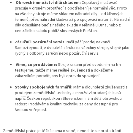
Obrovské množství dílů skladem:
Cepákový mulčovač
pracuje v drsném prostředí a opotřebení je normální věc
.
Proto
na všechny stroje máme skladem náhradní díly – od klínových
řemenů, přes náhradní kladiva až po spojovací materiál
.
Náhradní
díly odesíláme buď z našeho skladu v Měníně u Brna, nebo z
centrálního skladu poblíž slovenských Piešťan
.
Záruční i pozáruční servis:
Naší péčí prodej nekončí.
Samozřejmostí je dvouletá záruka na všechny stroje, stejně jako
rychlý a odborný záruční nebo pozáruční servis
.
Víme, co prodáváme:
Stroje si sami před uvedením na trh
testujeme, takže máme reálné zkušenosti a dokážeme
zákazníkům poradit, aby byli opravdu spokojení
.
Stovky
spokojených farmářů:
Máme dlouholeté zkušenosti s
prodejem zemědělské techniky a množství prodaných kusů
napříč Českou republikou i Slovenskem nám dělá obrovskou
radost
.
Prodáváme kvalitní techniku za ceny dostupné pro
širokou veřejnost.
Zemědělská práce je těžká sama o sobě, nenechte se proto trápit