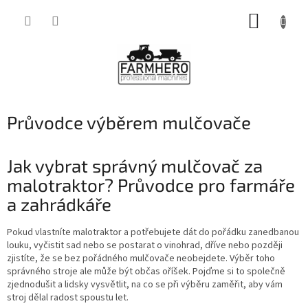
Přejít
NÁKUP
na
obsah
KOŠÍK
Průvodce výběrem mulčovače
Jak vybrat správný mulčovač za
malotraktor? Průvodce pro farmáře
a zahrádkáře
Pokud vlastníte malotraktor a potřebujete dát do pořádku zanedbanou
louku, vyčistit sad nebo se postarat o vinohrad, dříve nebo později
zjistíte, že se bez pořádného mulčovače neobejdete. Výběr toho
správného stroje ale může být občas oříšek. Pojďme si to společně
zjednodušit a lidsky vysvětlit, na co se při výběru zaměřit, aby vám
stroj dělal radost spoustu let.