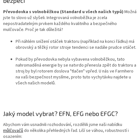
bezpečí
Převodovka s volnoběžkou (Standard u všech našich typů)
Možná
jste to slovo už slyšeli.
Integrovaná volnoběžka je zcela
nepostradatelným prvkem každého kvalitního a bezpečného
mulčovače
. Proč je tak důležitá?
Při náhlém snížení otáček traktoru (například na konci řádku) má
obrovský a těžký rotor stroje tendenci se nadále prudce otáčet.
Pokud by převodovka nebyla vybavena volnoběžkou, tato
nahromaděná energie by se natvrdo přenesla zpět do traktoru a
stroj by byl rotorem doslova "tlačen" vpřed
. U nás ve Farmhero
na vaši bezpečnost myslíme, proto tuto vychytávku najdete u
všech našich modelů.
Jaký model vybrat? EFN, EFG nebo EFGC?
Abychom vám usnadnili rozhodování, rozdělili jsme naši nabídku
můlčovačů
do několika přehledných řad. Liší se váhou, robustností i
osazením: