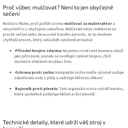
Proč vůbec mulčovat? Není to jen obyčejné
sečení
Možná si říkáte, proč pořídit zrovna
mulčovač za malotraktor
a
nevystačit si s obyčejnou sekačkou.
Mulčování nelze redukovat na
prosté sečení nebo zkracování travního porostu
. Je to mnohem
chytřejší proces, který vaší půdě vyloženě prospívá:
Přírodní hnojivo zdarma:
Na jemno rozdrcená biomasa slouží
jako přirozené, pomalu se uvolňující zelené hnojivo, čímž
dochází k efektivní recyklaci živin
.
Ochrana proti suchu:
Kompaktní vrstva mulče výrazně snižuje
odpařování vody z půdy a zadržuje klíčovou vlhkost
.
Bojovník proti plevelu:
Tato organická vrstva vytváří bariéru,
která spolehlivě potlačuje klíčení a růst plevelů
.
Technické detaily, které udrží váš stroj v