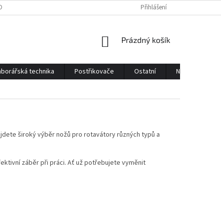
OBNÍCH ÚDAJŮ
KONTAKTY
Přihlášení
NÁKUPNÍ
Prázdný košík
KOŠÍK
borářská technika
Postřikovače
Ostatní
Náhradní díly
 najdete široký výběr nožů pro rotavátory různých typů a
ktivní záběr při práci. Ať už potřebujete vyměnit