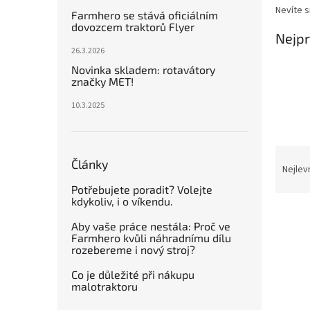
n
Nevíte 
Farmhero se stává oficiálním
e
dovozcem traktorů Flyer
l
Nejpr
26.3.2026
Novinka skladem: rotavátory
značky MET!
10.3.2025
Ř
Články
a
Nejlev
z
Potřebujete poradit? Volejte
e
kdykoliv, i o víkendu.
V
n
Aby vaše práce nestála: Proč ve
ý
í
Farmhero kvůli náhradnímu dílu
p
p
rozebereme i nový stroj?
i
r
s
o
Co je důležité při nákupu
malotraktoru
p
d
r
u