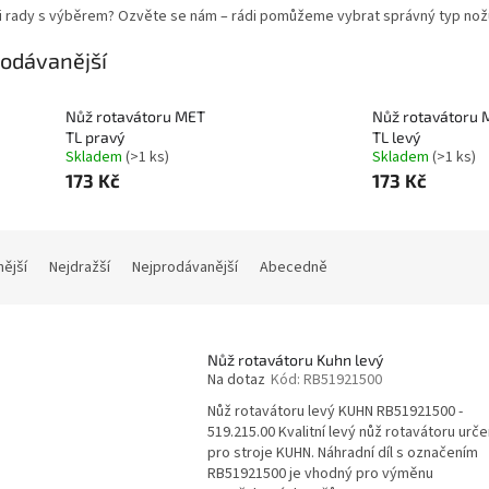
si rady s výběrem? Ozvěte se nám – rádi pomůžeme vybrat správný typ nožů
odávanější
Nůž rotavátoru MET
Nůž rotavátoru 
TL pravý
TL levý
Skladem
(>1 ks)
Skladem
(>1 ks)
173 Kč
173 Kč
nější
Nejdražší
Nejprodávanější
Abecedně
Nůž rotavátoru Kuhn levý
Na dotaz
Kód:
RB51921500
Nůž rotavátoru levý KUHN RB51921500 -
519.215.00 Kvalitní levý nůž rotavátoru urč
pro stroje KUHN. Náhradní díl s označením
RB51921500 je vhodný pro výměnu