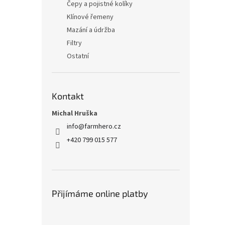
Čepy a pojistné kolíky
Klínové řemeny
Mazání a údržba
Filtry
Ostatní
Kontakt
Michal Hruška
info
@
farmhero.cz
+420 799 015 577
Přijímáme online platby