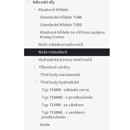
Náhradní díly
Kloubové hřídele
Standardní hřídele T04B
Standardní hřídele T05B
Kloubové hřídele se střižnou spojkou
Kramp/Comer
Nože a kladiva mulčovačů
Nože rotavátorů
Hydraulické posuvy mulčovačů
Tříbodové závěsy
Třetí body mechanické
Třetí body hydraulické
Typ TENNN - základní verze
Typ TENNNE - s prodloužením
Typ TEVNN - se zámkem
Typ TEVNNE - s ventilem i
prodloužením
Koule