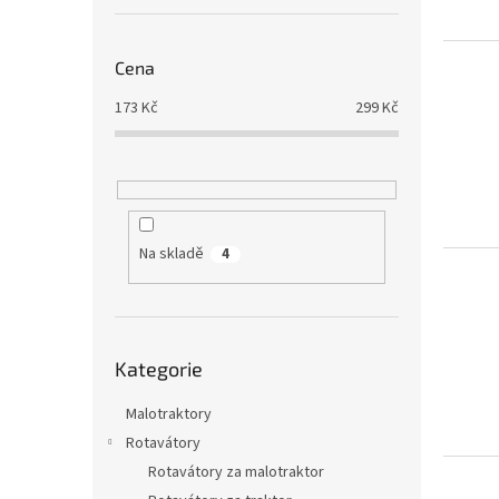
o
k
d
t
u
ů
Cena
k
173
Kč
299
Kč
t
ů
Na skladě
4
Přeskočit
Kategorie
kategorie
Malotraktory
Rotavátory
Rotavátory za malotraktor