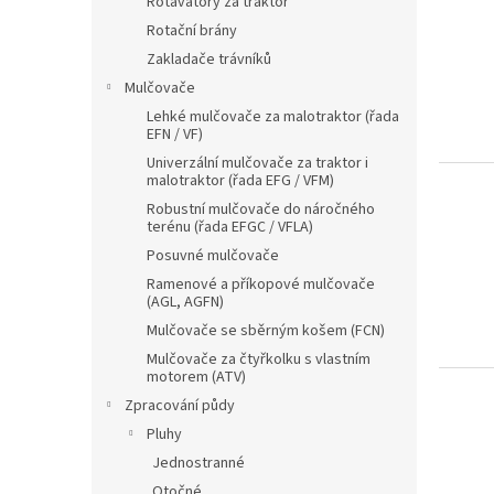
Rotavátory za traktor
Rotační brány
Zakladače trávníků
Mulčovače
Lehké mulčovače za malotraktor (řada
EFN / VF)
Univerzální mulčovače za traktor i
malotraktor (řada EFG / VFM)
Robustní mulčovače do náročného
terénu (řada EFGC / VFLA)
Posuvné mulčovače
Ramenové a příkopové mulčovače
(AGL, AGFN)
Mulčovače se sběrným košem (FCN)
Mulčovače za čtyřkolku s vlastním
motorem (ATV)
Zpracování půdy
Pluhy
Jednostranné
Otočné