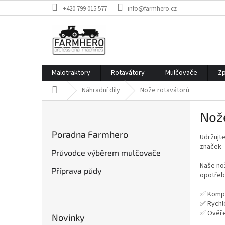
Přejít
+420 799 015 577
info@farmhero.cz
na
obsah
Malotraktory
Rotavátory
Mulčovače
Zp
Domů
Náhradní díly
Nože rotavátorů
P
Nož
o
s
Poradna Farmhero
Udržujte
t
značek 
r
Průvodce výběrem mulčovače
a
Naše nož
Příprava půdy
n
opotřeb
n
í
✅ Kompa
✅ Rychl
p
✅ Ověře
a
Novinky