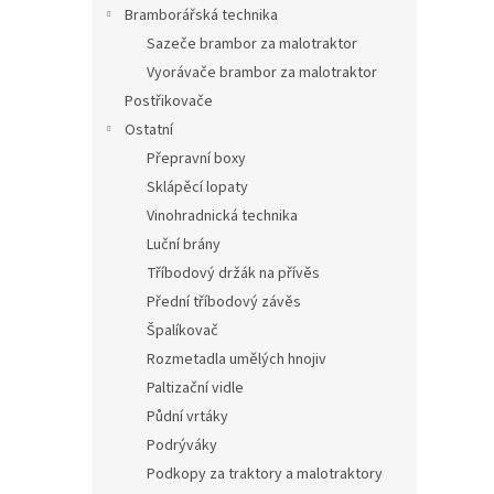
Bramborářská technika
Sazeče brambor za malotraktor
Vyorávače brambor za malotraktor
Postřikovače
Ostatní
Přepravní boxy
Sklápěcí lopaty
Vinohradnická technika
Luční brány
Tříbodový držák na přívěs
Přední tříbodový závěs
Špalíkovač
Rozmetadla umělých hnojiv
Paltizační vidle
Půdní vrtáky
Podrýváky
Podkopy za traktory a malotraktory