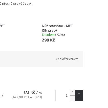
 přesně pro váš stroj.
MET
Nůž rotavátoru MET
IGN pravý
Skladem
(>1 ks)
299 Kč
6
položek celkem
173 Kč
/ ks
ený
(142,98 Kč bez DPH)