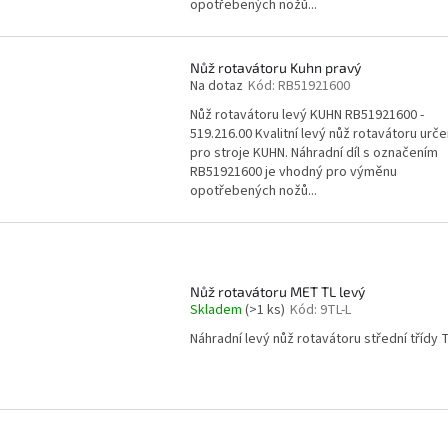
opotřebených nožů...
Nůž rotavátoru Kuhn pravý
Na dotaz
Kód:
RB51921600
Nůž rotavátoru levý KUHN RB51921600 -
519.216.00 Kvalitní levý nůž rotavátoru urč
pro stroje KUHN. Náhradní díl s označením
RB51921600 je vhodný pro výměnu
opotřebených nožů...
Nůž rotavátoru MET TL levý
Skladem
(>1 ks)
Kód:
9TL-L
Náhradní levý nůž rotavátoru střední třídy T