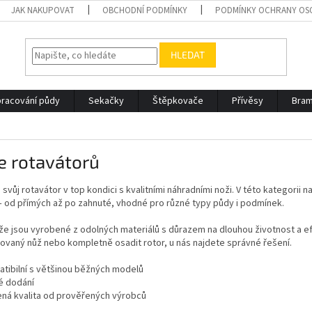
JAK NAKUPOVAT
OBCHODNÍ PODMÍNKY
PODMÍNKY OCHRANY OS
HLEDAT
racování půdy
Sekačky
Štěpkovače
Přívěsy
Bram
e rotavátorů
 svůj rotavátor v top kondici s kvalitními náhradními noži. V této kategorii
– od přímých až po zahnuté, vhodné pro různé typy půdy i podmínek.
e jsou vyrobené z odolných materiálů s důrazem na dlouhou životnost a efe
ovaný nůž nebo kompletně osadit rotor, u nás najdete správné řešení.
tibilní s většinou běžných modelů
é dodání
ná kvalita od prověřených výrobců