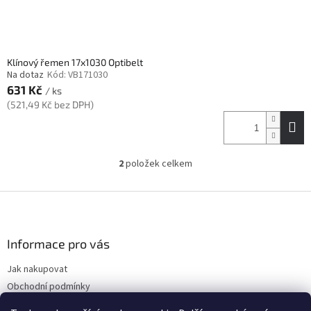
Klínový řemen 17x1030 Optibelt
Na dotaz
Kód:
VB171030
631 Kč
/ ks
(521,49 Kč bez DPH)
2
položek celkem
O
v
l
Z
á
á
d
p
a
a
Informace pro vás
c
t
í
Jak nakupovat
í
p
Obchodní podmínky
r
v
Podmínky ochrany osobních údajů