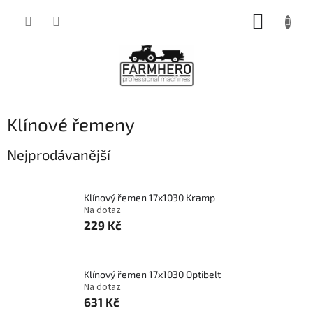
Přejít
NÁKUP
na
obsah
KOŠÍK
Klínové řemeny
Nejprodávanější
Klínový řemen 17x1030 Kramp
Na dotaz
229 Kč
Klínový řemen 17x1030 Optibelt
Na dotaz
631 Kč