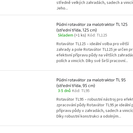
4,7
středně velkých zahradách, sadech a vinicí
z
Jeho...
5
hvězdiček.
Půdní rotavátor za malotraktor TL 125
(střední třída, 125 cm)
Skladem
(>1 ks)
Kód:
TL125
Průměrné
hodnocení
Rotavátor TL125 – ideální volba pro větší
produktu
zahrady a pole Rotavátor TL125 je určen p
je
efektivní přípravu půdy na větších zahradá
5,0
polích a vinicích. Díky své širší pracovní...
z
5
hvězdiček.
Půdní rotavátor za malotraktor TL 95
(střední třída, 95 cm)
3-5 dnů
Kód:
TL95
Průměrné
hodnocení
Rotavátor TL95 – robustní nástroj pro efekt
produktu
zpracování půdy Rotavátor TL95 je ideální 
je
přípravu půdy v zahradách, sadech a vinicíc
5,0
Díky robustní konstrukci a odolným...
z
5
hvězdiček.