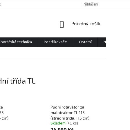
OBNÍCH ÚDAJŮ
KONTAKTY
Přihlášení
NÁKUPNÍ
Prázdný košík
KOŠÍK
borářská technika
Postřikovače
Ostatní
Náhradní díly
ní třída TL
za
Půdní rotavátor za
25
malotraktor TL 115
5 cm)
(střední třída, 115 cm)
Skladem
(>1 ks)
24 990 Kč