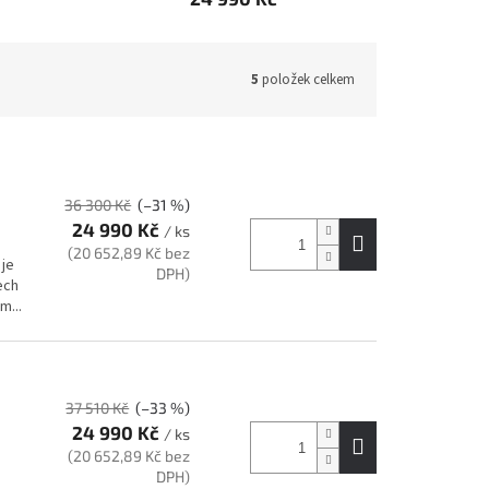
5
položek celkem
36 300 Kč
(–31 %)
24 990 Kč
/ ks
(20 652,89 Kč bez
 je
DPH)
ech
m...
37 510 Kč
(–33 %)
24 990 Kč
/ ks
o
(20 652,89 Kč bez
DPH)