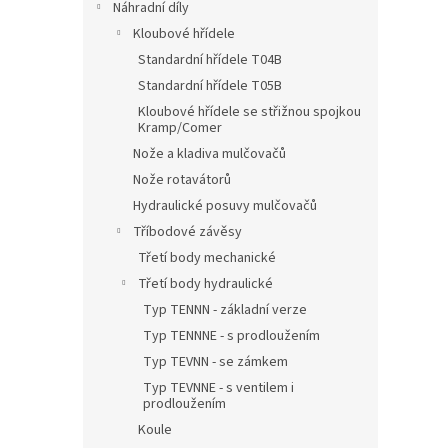
Náhradní díly
Kloubové hřídele
Standardní hřídele T04B
Standardní hřídele T05B
Kloubové hřídele se střižnou spojkou
Kramp/Comer
Nože a kladiva mulčovačů
Nože rotavátorů
Hydraulické posuvy mulčovačů
Tříbodové závěsy
Třetí body mechanické
Třetí body hydraulické
Typ TENNN - základní verze
Typ TENNNE - s prodloužením
Typ TEVNN - se zámkem
Typ TEVNNE - s ventilem i
prodloužením
Koule