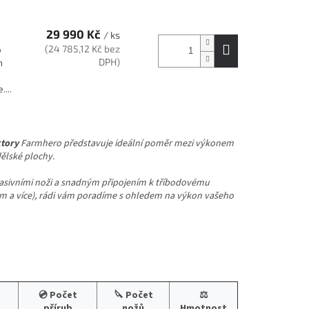
29 990 Kč
/ ks
(24 785,12 Kč bez
o
DPH)
n
....
ktory
Farmhero představuje ideální poměr mezi výkonem
dělské plochy.
masivními noži a snadným připojením k tříbodovému
 cm a více), rádi vám poradíme s ohledem na výkon vašeho
💿 Počet
🔪 Počet
⚖️
přírub
nožů
Hmotnost