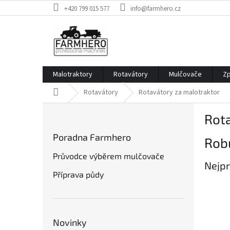
Přejít
+420 799 015 577
info@farmhero.cz
na
obsah
Malotraktory
Rotavátory
Mulčovače
Zp
Domů
Rotavátory
Rotavátory za malotraktor
P
Rota
o
s
Poradna Farmhero
Robu
t
r
Průvodce výběrem mulčovače
a
Nejpr
Příprava půdy
n
n
í
p
a
Novinky