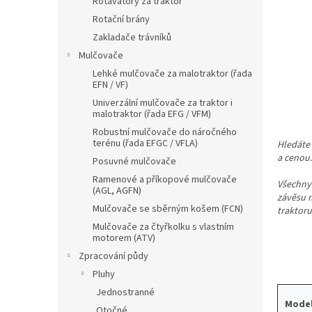
Rotavátory za traktor
Rotační brány
Zakladače trávníků
Mulčovače
Lehké mulčovače za malotraktor (řada
EFN / VF)
Univerzální mulčovače za traktor i
malotraktor (řada EFG / VFM)
Robustní mulčovače do náročného
terénu (řada EFGC / VFLA)
Hledáte
a cenou.
Posuvné mulčovače
Ramenové a příkopové mulčovače
Všechny 
(AGL, AGFN)
závěsu m
Mulčovače se sběrným košem (FCN)
traktoru
Mulčovače za čtyřkolku s vlastním
motorem (ATV)
Zpracování půdy
Pluhy
Jednostranné
Mode
Otočné