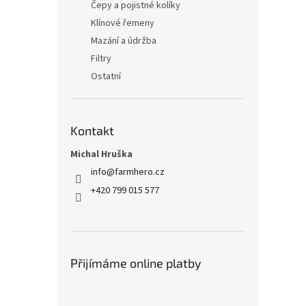
Čepy a pojistné kolíky
Klínové řemeny
Mazání a údržba
Filtry
Ostatní
Kontakt
Michal Hruška
info
@
farmhero.cz
+420 799 015 577
Přijímáme online platby