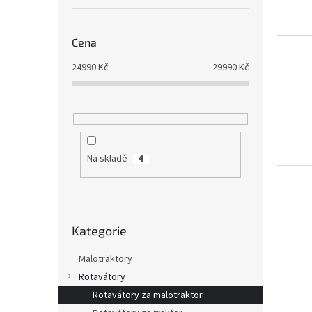
Cena
24990
Kč
29990
Kč
Na skladě
4
Přeskočit
Kategorie
kategorie
Malotraktory
Rotavátory
Rotavátory za malotraktor