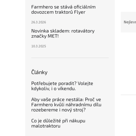
n
Farmhero se stává oficiálním
e
dovozcem traktorů Flyer
l
Ř
a
Nejlev
26.3.2026
z
Novinka skladem: rotavátory
e
značky MET!
V
n
10.3.2025
ý
í
p
p
i
r
s
o
Články
p
d
r
u
Potřebujete poradit? Volejte
o
k
kdykoliv, i o víkendu.
d
t
Aby vaše práce nestála: Proč ve
u
ů
Farmhero kvůli náhradnímu dílu
k
rozebereme i nový stroj?
t
Co je důležité při nákupu
ů
malotraktoru