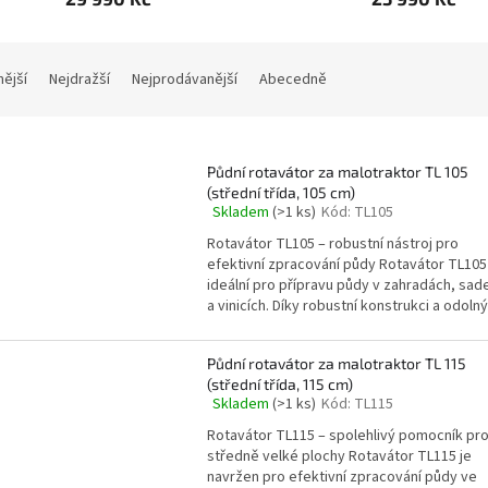
nější
Nejdražší
Nejprodávanější
Abecedně
Půdní rotavátor za malotraktor TL 105
(střední třída, 105 cm)
Skladem
(>1 ks)
Kód:
TL105
Průměrné
hodnocení
Rotavátor TL105 – robustní nástroj pro
produktu
efektivní zpracování půdy Rotavátor TL105
je
ideální pro přípravu půdy v zahradách, sad
4,8
a vinicích. Díky robustní konstrukci a odolný
z
5
hvězdiček.
Půdní rotavátor za malotraktor TL 115
(střední třída, 115 cm)
Skladem
(>1 ks)
Kód:
TL115
Průměrné
hodnocení
Rotavátor TL115 – spolehlivý pomocník pr
produktu
středně velké plochy Rotavátor TL115 je
je
navržen pro efektivní zpracování půdy ve