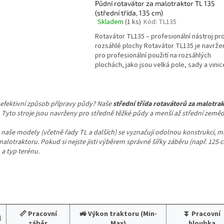
Půdní rotavátor za malotraktor TL 135
(střední třída, 135 cm)
Skladem
(1 ks)
Kód:
TL135
Průměrné
hodnocení
Rotavátor TL135 – profesionální nástroj pr
produktu
rozsáhlé plochy Rotavátor TL135 je navrže
je
pro profesionální použití na rozsáhlých
5,0
plochách, jako jsou velká pole, sady a vinice
z
5
O
hvězdiček.
v
 efektivní způsob přípravy půdy? Naše
střední třída rotavátorů za malotra
l
 Tyto stroje jsou navrženy pro středně těžké půdy a menší až střední země
á
d
naše modely (včetně řady TL a dalších) se vyznačují odolnou konstrukcí, 
a
alotraktoru. Pokud si nejste jisti výběrem správné šířky záběru (např. 125
c
 a typ terénu.
í
p
r
v
k
y
v
📏 Pracovní
🚜 Výkon traktoru (Min-
⏬ Pracovní
l
ý
záběr
Max)
hloubka