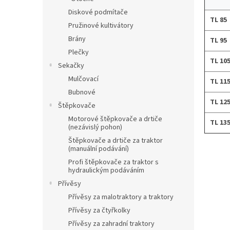
Diskové podmítače
TL 85
Pružinové kultivátory
Brány
TL 95
Plečky
TL 10
Sekačky
Mulčovací
TL 11
Bubnové
TL 12
Štěpkovače
Motorové štěpkovače a drtiče
TL 13
(nezávislý pohon)
Štěpkovače a drtiče za traktor
(manuální podávání)
Profi štěpkovače za traktor s
hydraulickým podáváním
Přívěsy
Přívěsy za malotraktory a traktory
Přívěsy za čtyřkolky
Přívěsy za zahradní traktory