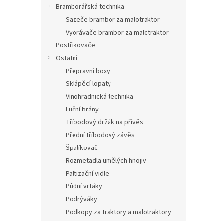
Bramborářská technika
Sazeče brambor za malotraktor
Vyorávače brambor za malotraktor
Postřikovače
Ostatní
Přepravní boxy
Sklápěcí lopaty
Vinohradnická technika
Luční brány
Tříbodový držák na přívěs
Přední tříbodový závěs
Špalíkovač
Rozmetadla umělých hnojiv
Paltizační vidle
Půdní vrtáky
Podrýváky
Podkopy za traktory a malotraktory