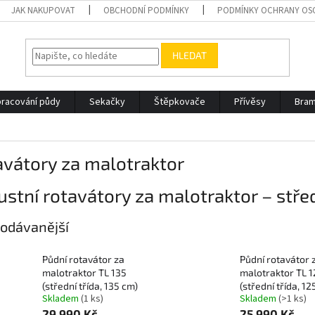
JAK NAKUPOVAT
OBCHODNÍ PODMÍNKY
PODMÍNKY OCHRANY OS
HLEDAT
racování půdy
Sekačky
Štěpkovače
Přívěsy
Bram
vátory za malotraktor
stní rotavátory za malotraktor – střed
odávanější
Půdní rotavátor za
Půdní rotavátor 
malotraktor TL 135
malotraktor TL 1
(střední třída, 135 cm)
(střední třída, 12
Skladem
(1 ks)
Skladem
(>1 ks)
29 990 Kč
25 990 Kč