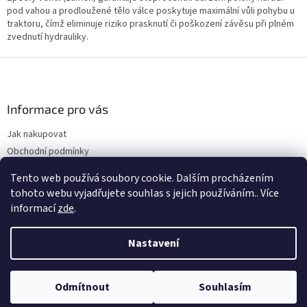
pod vahou a prodloužené tělo válce poskytuje maximální vůli pohybu u
traktoru, čímž eliminuje riziko prasknutí či poškození závěsu při plném
zvednutí hydrauliky.
Z
á
p
a
Informace pro vás
t
Jak nakupovat
í
Obchodní podmínky
Podmínky ochrany osobních údajů
Tento web používá soubory cookie. Dalším procházením
Kontakty
tohoto webu vyjadřujete souhlas s jejich používáním.. Více
informací
zde
.
Nastavení
Vytvořil Shoptet
Odmítnout
Souhlasím
Copyright 2026
Farmhero
. Všechna práva vyhrazena.