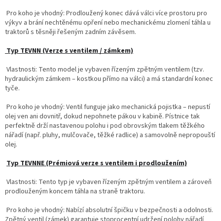
Pro koho je vhodný:
Prodloužený konec dává válci více prostoru pro
výkyv a brání nechtěnému opření nebo mechanickému zlomení táhla u
traktorů s těsněji řešeným zadním závěsem.
Typ TEVNN (Verze s ventilem / zámkem)
Vlastnosti:
Tento model je
vybaven řízeným zpětným ventilem
(tzv.
hydraulickým zámkem – kostkou přímo na válci) a má standardní konec
tyče.
Pro koho je vhodný:
Ventil funguje jako mechanická pojistka – nepustí
olej ven ani dovnitř, dokud nepohnete pákou v kabině. Pístnice tak
perfektně drží nastavenou polohu i pod obrovským tlakem těžkého
nářadí (např. pluhy, mulčovače, těžké radlice) a samovolně nepropouští
olej.
Typ TEVNNE (Prémiová verze s ventilem i prodloužením)
Vlastnosti:
Tento typ je
vybaven řízeným zpětným ventilem a zároveň
prodlouženým koncem táhla na straně traktoru
.
Pro koho je vhodný:
Nabízí absolutní špičku v bezpečnosti a odolnosti.
Zpětný ventil (zámek) garantuje stoprocentní udržení polohy nářadí