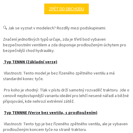
ZPĚT DO OBCHODU
🔍 Jak se vyznat v modelech? Rozdíly mezi podskupinami:
Značení jednotlivých typů určuje, zda je třetí bod vybaven
bezpečnostním ventilem
a zda disponuje
prodlouženým úchytem
pro
bezpečnější chod hydrauliky.
Typ TENNN (Základní verze)
Vlastnosti:
Tento model je
bez řízeného zpětného ventilu
a má
standardní konec tyče.
Pro koho je vhodný:
Tlak v pístu drží samotný rozvaděč traktoru. Jde o
cenově nejdostupnější variantu ideální pro lehčí nesené nářadí a běžné
připojování, kde nehrozí extrémní zátěž.
Typ TENNNE (Verze bez ventilu, s prodloužením)
Vlastnosti:
Tento typ je
bez řízeného zpětného ventilu
, ale je vybaven
prodlouženým koncem tyče na straně traktoru
.