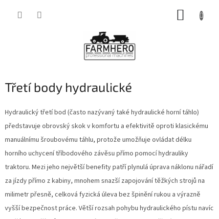
Přejít
NÁKUP
na
obsah
KOŠÍK
Třetí body hydraulické
Hydraulický třetí bod (často nazývaný také hydraulické horní táhlo)
představuje obrovský skok v komfortu a efektivitě oproti klasickému
manuálnímu šroubovému táhlu, protože umožňuje ovládat délku
horního uchycení tříbodového závěsu přímo pomocí hydrauliky
traktoru. Mezi jeho největší benefity patří plynulá úprava náklonu nářadí
za jízdy přímo z kabiny, mnohem snazší zapojování těžkých strojů na
milimetr přesně, celková fyzická úleva bez špinění rukou a výrazně
vyšší bezpečnost práce. Větší rozsah pohybu hydraulického pístu navíc