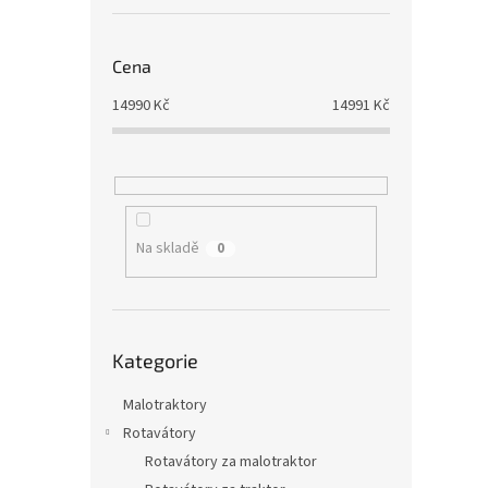
u
ů
k
t
Cena
ů
14990
Kč
14991
Kč
Na skladě
0
Přeskočit
Kategorie
kategorie
Malotraktory
Rotavátory
Rotavátory za malotraktor