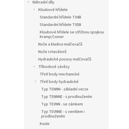
Náhradní díly
Kloubové hřídele
Standardní hřídele T04B
Standardní hřídele T05B
Kloubové hřídele se střižnou spojkou
Kramp/Comer
Nože a kladiva mulčovačů
Nože rotavátorů
Hydraulické posuvy mulčovačů
Tříbodové závěsy
Třetí body mechanické
Třetí body hydraulické
Typ TENNN - základní verze
Typ TENNNE - s prodloužením
Typ TEVNN - se zámkem
Typ TEVNNE - s ventilem i
prodloužením
Koule