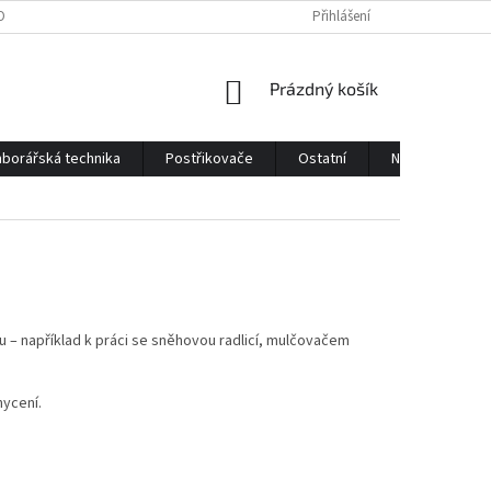
OBNÍCH ÚDAJŮ
KONTAKTY
Přihlášení
NÁKUPNÍ
Prázdný košík
KOŠÍK
borářská technika
Postřikovače
Ostatní
Náhradní díly
u – například k práci se sněhovou radlicí, mulčovačem
hycení.