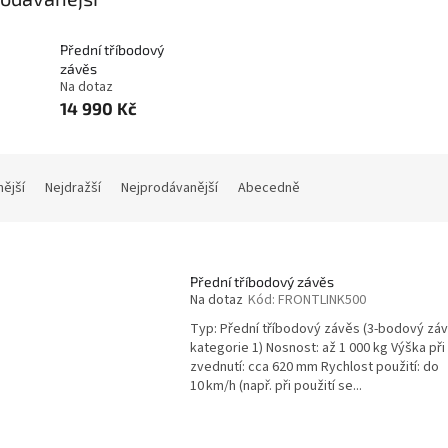
Přední tříbodový
závěs
Na dotaz
14 990 Kč
nější
Nejdražší
Nejprodávanější
Abecedně
Přední tříbodový závěs
Na dotaz
Kód:
FRONTLINK500
Typ: Přední tříbodový závěs (3-bodový zá
kategorie 1) Nosnost: až 1 000 kg Výška při
zvednutí: cca 620 mm Rychlost použití: do
10 km/h (např. při použití se...
O