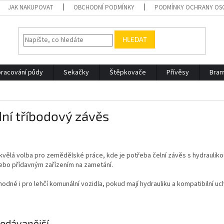
JAK NAKUPOVAT
OBCHODNÍ PODMÍNKY
PODMÍNKY OCHRANY OS
HLEDAT
racování půdy
Sekačky
Štěpkovače
Přívěsy
Bram
ní tříbodový závěs
kvělá volba pro zemědělské práce, kde je potřeba čelní závěs s hydrauliko
ebo přídavným zařízením na zametání.
hodné i pro lehčí komunální vozidla, pokud mají hydrauliku a kompatibilní uc
odávanější