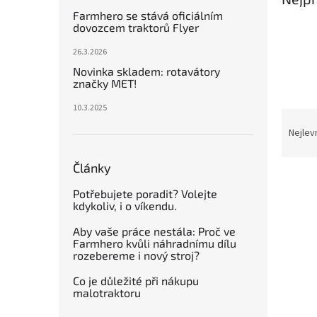
n
Farmhero se stává oficiálním
e
dovozcem traktorů Flyer
l
26.3.2026
Novinka skladem: rotavátory
značky MET!
10.3.2025
Ř
a
Nejlev
z
e
Články
V
n
ý
í
Potřebujete poradit? Volejte
kdykoliv, i o víkendu.
p
p
i
r
Aby vaše práce nestála: Proč ve
s
o
Farmhero kvůli náhradnímu dílu
p
d
rozebereme i nový stroj?
r
u
Co je důležité při nákupu
o
k
malotraktoru
d
t