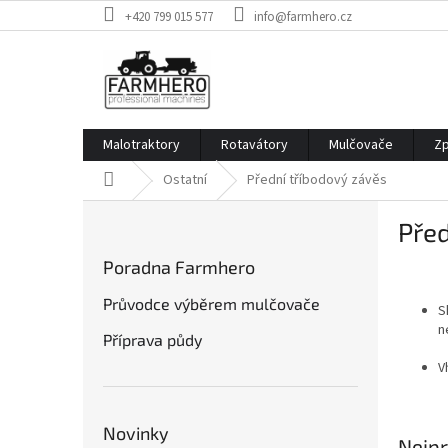
Přejít
+420 799 015 577
info@farmhero.cz
na
obsah
Malotraktory
Rotavátory
Mulčovače
Zp
Domů
Ostatní
Přední tříbodový závěs
P
Před
o
s
Poradna Farmhero
t
r
Průvodce výběrem mulčovače
S
a
n
Příprava půdy
n
n
V
í
p
a
Novinky
Nejpr