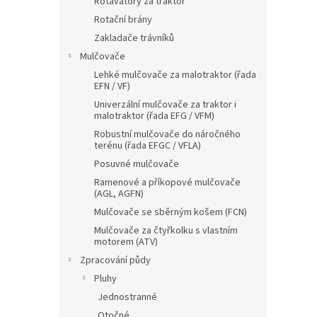
Rotavátory za traktor
Rotační brány
Zakladače trávníků
Mulčovače
Lehké mulčovače za malotraktor (řada
EFN / VF)
Univerzální mulčovače za traktor i
malotraktor (řada EFG / VFM)
Robustní mulčovače do náročného
terénu (řada EFGC / VFLA)
Posuvné mulčovače
Ramenové a příkopové mulčovače
(AGL, AGFN)
Mulčovače se sběrným košem (FCN)
Mulčovače za čtyřkolku s vlastním
motorem (ATV)
Zpracování půdy
Pluhy
Jednostranné
Otočné