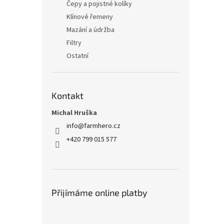
Čepy a pojistné kolíky
Klínové řemeny
Mazání a údržba
Filtry
Ostatní
Kontakt
Michal Hruška
info
@
farmhero.cz
+420 799 015 577
Přijímáme online platby