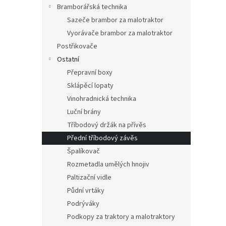
Bramborářská technika
Sazeče brambor za malotraktor
Vyorávače brambor za malotraktor
Postřikovače
Ostatní
Přepravní boxy
Sklápěcí lopaty
Vinohradnická technika
Luční brány
Tříbodový držák na přívěs
Přední tříbodový závěs
Špalíkovač
Rozmetadla umělých hnojiv
Paltizační vidle
Půdní vrtáky
Podrýváky
Podkopy za traktory a malotraktory