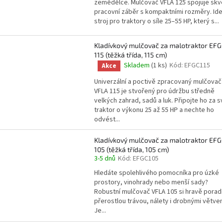
zemědělce. Mulčovač VFLA 125 spojuje skv
je
pracovní záběr s kompaktními rozměry. Ide
4,8
stroj pro traktory o síle 25–55 HP, který s...
z
5
hvězdiček.
Kladívkový mulčovač za malotraktor EF
115 (těžká třída, 115 cm)
Skladem
(1 ks)
Kód:
EFGC115
Akce
Průměrné
hodnocení
Univerzální a poctivě zpracovaný mulčovač
produktu
VFLA 115 je stvořený pro údržbu středně
je
velkých zahrad, sadů a luk. Připojte ho za s
4,7
traktor o výkonu 25 až 55 HP a nechte ho
z
odvést...
5
hvězdiček.
Kladívkový mulčovač za malotraktor EF
105 (těžká třída, 105 cm)
3-5 dnů
Kód:
EFGC105
Hledáte spolehlivého pomocníka pro úzké
prostory, vinohrady nebo menší sady?
Robustní mulčovač VFLA 105 si hravě poradí
přerostlou trávou, nálety i drobnými větve
Je...