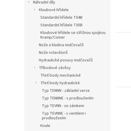
Náhradní díly
Kloubové hřídele
Standardní hřídele T04B
Standardní hřídele T05B
Kloubové hřídele se střižnou spojkou
Kramp/Comer
Nože a kladiva mulčovačů
Nože rotavátorů
Hydraulické posuvy mulčovačů
Tříbodové závěsy
Třetí body mechanické
Třetí body hydraulické
Typ TENNN - základní verze
Typ TENNNE - s prodloužením
Typ TEVNN - se zámkem
Typ TEVNNE - s ventilem i
prodloužením
Koule