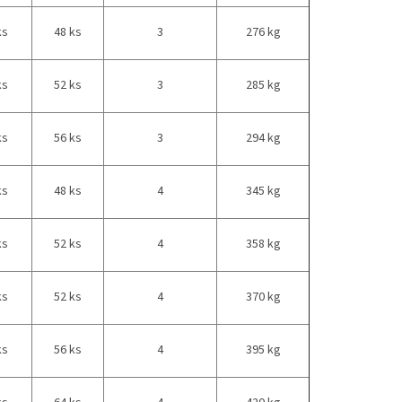
ks
48 ks
3
276 kg
ks
52 ks
3
285 kg
ks
56 ks
3
294 kg
ks
48 ks
4
345 kg
ks
52 ks
4
358 kg
ks
52 ks
4
370 kg
ks
56 ks
4
395 kg