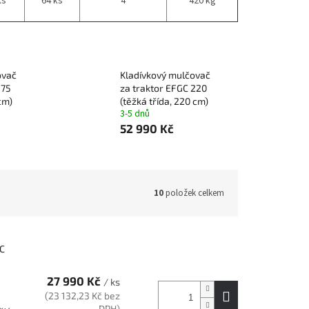
ks
64 ks
4
420 kg
ovač
Kladívkový mulčovač
175
za traktor EFGC 220
 cm)
(těžká třída, 220 cm)
3-5 dnů
52 990 Kč
10
položek celkem
GC
27 990 Kč
/ ks
(23 132,23 Kč bez
DPH)