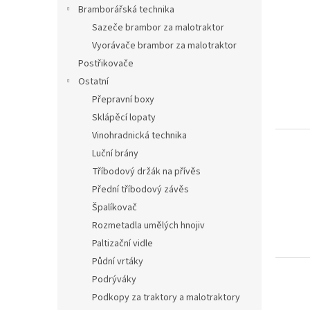
Bramborářská technika
Sazeče brambor za malotraktor
Vyorávače brambor za malotraktor
Postřikovače
Ostatní
Přepravní boxy
Sklápěcí lopaty
Vinohradnická technika
Luční brány
Tříbodový držák na přívěs
Přední tříbodový závěs
Špalíkovač
Rozmetadla umělých hnojiv
Paltizační vidle
Půdní vrtáky
Podrýváky
Podkopy za traktory a malotraktory