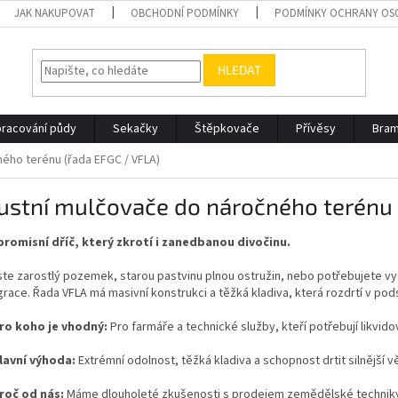
JAK NAKUPOVAT
OBCHODNÍ PODMÍNKY
PODMÍNKY OCHRANY OS
HLEDAT
racování půdy
Sekačky
Štěpkovače
Přívěsy
Bram
ého terénu (řada EFGC / VFLA)
ustní mulčovače do náročného terénu 
omisní dříč, který zkrotí i zanedbanou divočinu.
jste zarostlý pozemek, starou pastvinu plnou ostružin, nebo potřebujete vy
grace. Řada VFLA má masivní konstrukci a těžká kladiva, která rozdrtí v pods
ro koho je vhodný:
Pro farmáře a technické služby, kteří potřebují likvido
lavní výhoda:
Extrémní odolnost, těžká kladiva a schopnost drtit silnější v
roč od nás:
Máme dlouholeté zkušenosti s prodejem zemědělské techniky