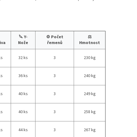

🔪 Y-
⚙️ Počet
⚖️
iva
Nože
řemenů
Hmotnost
ks
32 ks
3
230 kg
ks
36 ks
3
240 kg
ks
40 ks
3
249 kg
ks
40 ks
3
258 kg
ks
44 ks
3
267 kg