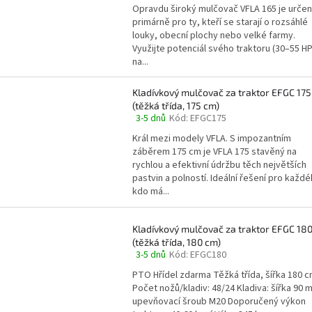
hodnocení
Opravdu široký mulčovač VFLA 165 je urče
produktu
primárně pro ty, kteří se starají o rozsáhlé
je
louky, obecní plochy nebo velké farmy.
5,0
Využijte potenciál svého traktoru (30–55 HP
z
na...
5
hvězdiček.
Kladívkový mulčovač za traktor EFGC 175
(těžká třída, 175 cm)
3-5 dnů
Kód:
EFGC175
Průměrné
hodnocení
Král mezi modely VFLA. S impozantním
produktu
záběrem 175 cm je VFLA 175 stavěný na
je
rychlou a efektivní údržbu těch největších
4,5
pastvin a polností. Ideální řešení pro každé
z
kdo má...
5
hvězdiček.
Kladívkový mulčovač za traktor EFGC 18
(těžká třída, 180 cm)
3-5 dnů
Kód:
EFGC180
Průměrné
hodnocení
PTO Hřídel zdarma Těžká třída, šířka 180 
produktu
Počet nožů/kladiv: 48/24 Kladiva: šířka 90 
je
upevňovací šroub M20 Doporučený výkon
4,5