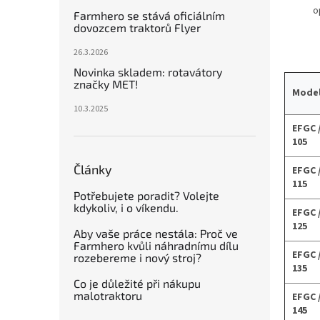
n
o
Farmhero se stává oficiálním
e
dovozcem traktorů Flyer
l
26.3.2026
Novinka skladem: rotavátory
značky MET!
Mode
10.3.2025
EFGC 
105
Články
EFGC 
115
Potřebujete poradit? Volejte
kdykoliv, i o víkendu.
EFGC 
125
Aby vaše práce nestála: Proč ve
Farmhero kvůli náhradnímu dílu
EFGC 
rozebereme i nový stroj?
135
Co je důležité při nákupu
malotraktoru
EFGC 
145