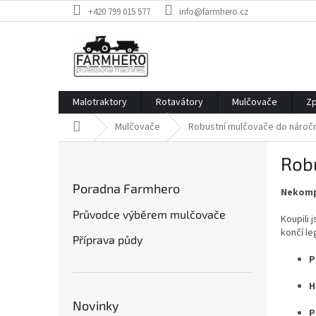
Přejít
+420 799 015 577
info@farmhero.cz
na
obsah
Malotraktory
Rotavátory
Mulčovače
Zp
Domů
Mulčovače
Robustní mulčovače do náročn
P
Rob
o
s
Poradna Farmhero
Nekompr
t
r
Průvodce výběrem mulčovače
Koupili 
a
končí le
Příprava půdy
n
n
P
í
H
p
a
Novinky
P