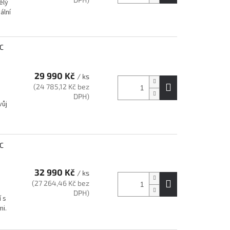
ělý
ální
GC
29 990 Kč
/ ks
(24 785,12 Kč bez
DPH)
vůj
GC
32 990 Kč
/ ks
(27 264,46 Kč bez
DPH)
 s
mi.