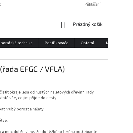
OBNÍCH ÚDAJŮ
KONTAKTY
Přihlášení
NÁKUPNÍ
Prázdný košík
KOŠÍK
borářská technika
Postřikovače
Ostatní
Náhradní díly
(řada EFGC / VFLA)
čistit okraje lesa od hustých náletových dřevin? Tady
tatě vše, co jim přijde do cesty.
vat hrubý porost a nálety.
ětve.
 a moc dobře víme, že do těžkého terénu potřebujete