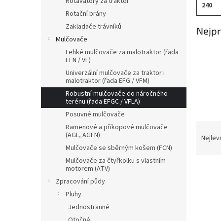
Rotavátory za traktor
240
Rotační brány
Zakladače trávníků
Nejpr
Mulčovače
Lehké mulčovače za malotraktor (řada
EFN / VF)
Univerzální mulčovače za traktor i
malotraktor (řada EFG / VFM)
Robustní mulčovače do náročného
terénu (řada EFGC / VFLA)
Posuvné mulčovače
Ř
Ramenové a příkopové mulčovače
(AGL, AGFN)
a
Nejlev
z
Mulčovače se sběrným košem (FCN)
e
Mulčovače za čtyřkolku s vlastním
V
motorem (ATV)
n
ý
í
Zpracování půdy
p
p
Pluhy
i
r
Jednostranné
s
o
Otočné