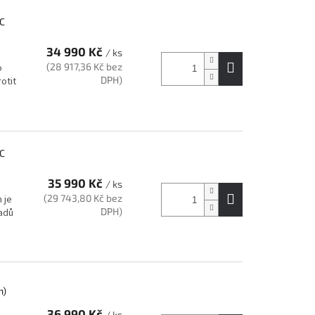
GC
34 990 Kč
/ ks
(28 917,36 Kč bez
o
DPH)
otit
GC
35 990 Kč
/ ks
(29 743,80 Kč bez
 je
DPH)
sadů
m)
36 990 Kč
/ ks