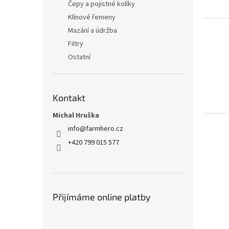
Čepy a pojistné kolíky
Klínové řemeny
Mazání a údržba
Filtry
Ostatní
Kontakt
Michal Hruška
info
@
farmhero.cz
+420 799 015 577
Přijímáme online platby