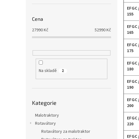
EFGC 
155
Cena
EFGC 
27990
Kč
52990
Kč
165
EFGC 
175
EFGC 
180
Na skladě
2
EFGC 
190
Přeskočit
EFGC 
Kategorie
kategorie
200
Malotraktory
EFGC 
Rotavátory
220
Rotavátory za malotraktor
EFGC 