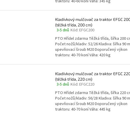
traktoru: 40-60 koní Váha: 345 kg
z
5
hvězdiček.
Kladívkový mulčovač za traktor EFGC 20
(těžká třída, 200 cm)
3-5 dnů
Kód:
EFGC200
Průměrné
hodnocení
PTO Hřídel zdarma Těžká třída, šířka 200 
produktu
Počet nožů/kladiv: 52/26 Kladiva: šířka 90 
je
upevňovací šroub M20 Doporučený výkon
5,0
traktoru: 40-70 koní Váha: 420 kg
z
5
hvězdiček.
Kladívkový mulčovač za traktor EFGC 22
(těžká třída, 220 cm)
3-5 dnů
Kód:
EFGC220
Průměrné
hodnocení
PTO Hřídel zdarma Těžká třída, šířka 220 
produktu
Počet nožů/kladiv: 56/28 Kladiva: šířka 90 
je
upevňovací šroub M20 Doporučený výkon
5,0
traktoru: 40-70 koní Váha: 445 kg
z
5
O
hvězdiček.
v