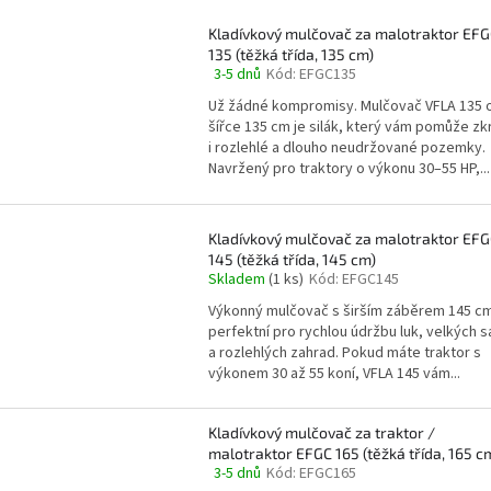
Kladívkový mulčovač za malotraktor EF
135 (těžká třída, 135 cm)
3-5 dnů
Kód:
EFGC135
Průměrné
hodnocení
Už žádné kompromisy. Mulčovač VFLA 135 
produktu
šířce 135 cm je silák, který vám pomůže zkr
je
i rozlehlé a dlouho neudržované pozemky.
5,0
Navržený pro traktory o výkonu 30–55 HP,...
z
5
hvězdiček.
Kladívkový mulčovač za malotraktor EF
145 (těžká třída, 145 cm)
Skladem
(1 ks)
Kód:
EFGC145
Výkonný mulčovač s širším záběrem 145 cm
perfektní pro rychlou údržbu luk, velkých 
a rozlehlých zahrad. Pokud máte traktor s
výkonem 30 až 55 koní, VFLA 145 vám...
Kladívkový mulčovač za traktor /
malotraktor EFGC 165 (těžká třída, 165 c
3-5 dnů
Kód:
EFGC165
Průměrné