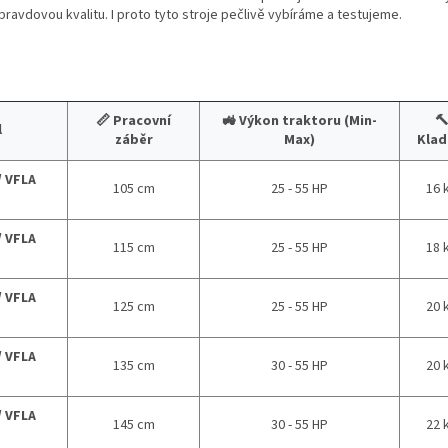
pravdovou kvalitu
. I proto tyto stroje pečlivě vybíráme a testujeme
.
📏 Pracovní
🚜 Výkon traktoru (Min-

l
záběr
Max)
Klad
/ VFLA
105 cm
25 - 55 HP
16 
/ VFLA
115 cm
25 - 55 HP
18 
/ VFLA
125 cm
25 - 55 HP
20 
/ VFLA
135 cm
30 - 55 HP
20 
/ VFLA
145 cm
30 - 55 HP
22 