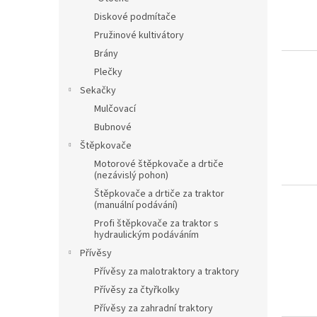
p
d
Diskové podmítače
r
u
o
k
Pružinové kultivátory
d
t
Brány
u
ů
Plečky
k
Sekačky
t
Mulčovací
ů
Bubnové
Štěpkovače
Motorové štěpkovače a drtiče
(nezávislý pohon)
Štěpkovače a drtiče za traktor
(manuální podávání)
Profi štěpkovače za traktor s
hydraulickým podáváním
Přívěsy
Přívěsy za malotraktory a traktory
Přívěsy za čtyřkolky
Přívěsy za zahradní traktory