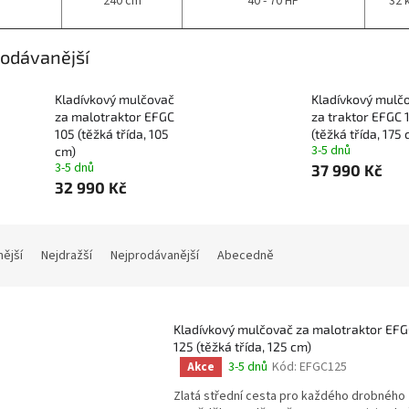
240 cm
40 - 70 HP
32 
odávanější
Kladívkový mulčovač
Kladívkový mulč
za malotraktor EFGC
za traktor EFGC 
105 (těžká třída, 105
(těžká třída, 175
3-5 dnů
cm)
3-5 dnů
37 990 Kč
32 990 Kč
nější
Nejdražší
Nejprodávanější
Abecedně
Kladívkový mulčovač za malotraktor EF
125 (těžká třída, 125 cm)
3-5 dnů
Kód:
EFGC125
Akce
Průměrné
hodnocení
Zlatá střední cesta pro každého drobného
produktu