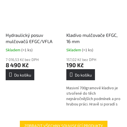
Hydraulický posuv
Kladivo mulčovače EFGC,
mulčovačů EFGC/VFLA
16 mm
Skladem
(>1 ks)
Skladem
(>1 ks)
Průměrné
Průměrné
hodnocení
hodnocení
7 016,53 Kč bez DPH
157,02 Kč bez DPH
produktu
produktu
8 490 Kč
190 Kč
je
je
5,0
5,0
Do košíku
Do košíku
z
z
5
5
Masivní 700gramové kladivo je
hvězdiček.
hvězdiček.
stvořené do těch
nejnáročnějších podmínek a pro
hrubou práci. Hravě si poradí s
hustými nálety, ostružinami a
prosekáváním zanedbaných
pozemků....
ZOBRAZIT VŠECHNY SOUVISEJÍCÍ PRODUKTY