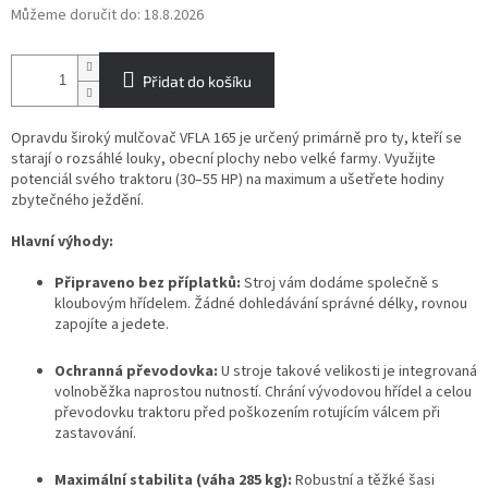
Můžeme doručit do:
18.8.2026
Přidat do košíku
Opravdu široký mulčovač VFLA 165 je určený primárně pro ty, kteří se
starají o rozsáhlé louky, obecní plochy nebo velké farmy. Využijte
potenciál svého traktoru (30–55 HP) na maximum a ušetřete hodiny
zbytečného ježdění
.
Hlavní výhody:
Připraveno bez příplatků:
Stroj vám dodáme společně s
kloubovým hřídelem. Žádné dohledávání správné délky, rovnou
zapojíte a jedete.
Ochranná převodovka:
U stroje takové velikosti je integrovaná
volnoběžka naprostou nutností. Chrání vývodovou hřídel a celou
převodovku traktoru před poškozením rotujícím válcem při
zastavování.
Maximální stabilita (váha 285 kg):
Robustní a těžké šasi