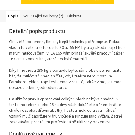
Popis
Související soubory (2)
Diskuze
Detailní popis produktu
Čím větší pozemek, tím chytřejší techniku potřebujete. Pokud
vlastníte větší traktor o síle 30 až 55 HP, byla by škoda trápit ho s
malým mulčovačem
. VFLA 165 vám přináší skvělý pracovní záběr
165 cm a konstrukci, které nechybí materiál.
Díky hmotnosti 285 kg a opravdu bytelnému obalu se nemusíte
bát, že mulčovač hned zničíte, když trefíte nerovnost
. Ve
Farmhero tyhle stroje testujeme v realitě, takže víme, jak moc
dokážou lidem zjednodušit práci
.
Použití v praxi:
Zpracování velkých ploch nebývá snadné. S
tímto modelem a jeho 26 kladivy však dokážete během krátké
chvíle rozsekat dřevní zbytky, hustou mokrou trávu i rákosí
.
Vzniklý mulč zadržuje vláhu v půdě a funguje jako výživa. Žádné
zasekávání, prostě jen profesionálně uklizený pozemek.
Doplňkové parametry