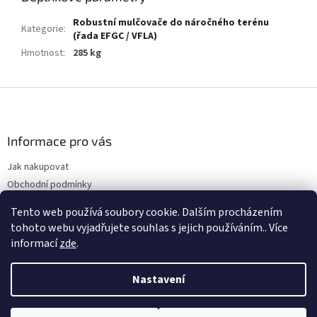
Robustní mulčovače do náročného terénu
Kategorie
:
(řada EFGC / VFLA)
Hmotnost
:
285 kg
Z
á
p
a
Informace pro vás
t
Jak nakupovat
í
Obchodní podmínky
Podmínky ochrany osobních údajů
Tento web používá soubory cookie. Dalším procházením
Kontakty
tohoto webu vyjadřujete souhlas s jejich používáním.. Více
informací
zde
.
Nastavení
Vytvořil Shoptet