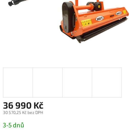
36 990 Kč
30 570,25 Kč bez DPH
Měrná
3-5 dnů
cena: