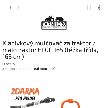
Přejít
NÁKUP
na
obsah
KOŠÍK
Kladívkový mulčovač za traktor /
malotraktor EFGC 165 (těžká třída,
165 cm)
EFGC165
Průměrné
3 hodnocení
Podrobnosti hodnocení
hodnocení
produktu
je
5,0
z
5
hvězdiček.