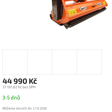
44 990 Kč
37 181,82 Kč bez DPH
Měrná
3-5 dnů
cena:
Můžeme doručit do:
17.8.2026