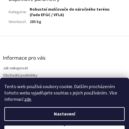
Robustní mulčovače do náročného terénu
Kategorie
:
(řada EFGC / VFLA)
Hmotnost
:
285 kg
Z
á
p
a
Informace pro vás
t
Jak nakupovat
í
Obchodní podmínky
Podmínky ochrany osobních údajů
Tento web používá soubory cookie. Dalším procházením
Kontakty
tohoto webu vyjadřujete souhlas s jejich používáním.. Více
informací
zde
.
Nastavení
Vytvořil Shoptet