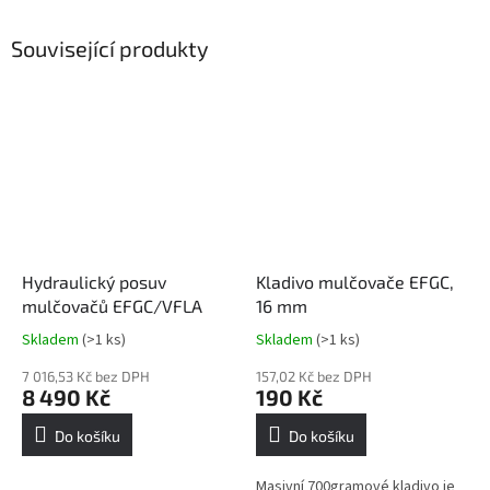
Související produkty
Hydraulický posuv
Kladivo mulčovače EFGC,
mulčovačů EFGC/VFLA
16 mm
Skladem
(>1 ks)
Skladem
(>1 ks)
Průměrné
Průměrné
hodnocení
hodnocení
7 016,53 Kč bez DPH
157,02 Kč bez DPH
produktu
produktu
8 490 Kč
190 Kč
je
je
5,0
5,0
Do košíku
Do košíku
z
z
5
5
Masivní 700gramové kladivo je
hvězdiček.
hvězdiček.