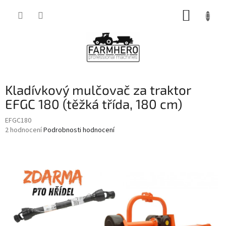
Přejít
NÁKUP
na
obsah
KOŠÍK
Kladívkový mulčovač za traktor
EFGC 180 (těžká třída, 180 cm)
EFGC180
Průměrné
2 hodnocení
Podrobnosti hodnocení
hodnocení
produktu
je
4,5
z
5
hvězdiček.