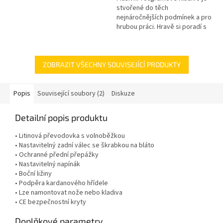
stvořené do těch
nejnáročnějších podmínek a pro
hrubou práci. Hravě si poradí s
hustými nálety, ostružinami a
prosekáváním zanedbaných
pozemků....
ZOBRAZIT VŠECHNY SOUVISEJÍCÍ PRODUKTY
Popis
Související soubory (2)
Diskuze
Detailní popis produktu
• Litinová převodovka s volnoběžkou
• Nastavitelný zadní válec se škrabkou na bláto
• Ochranné přední přepážky
• Nastavitelný napínák
• Boční ližiny
• Podpěra kardanového hřídele
• Lze namontovat nože nebo kladiva
• CE bezpečnostní kryty
Doplňkové parametry