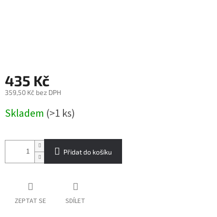
435 Kč
359,50 Kč bez DPH
Měrná
Skladem
(>1 ks)
cena:
Přidat do košíku
ZEPTAT SE
SDÍLET