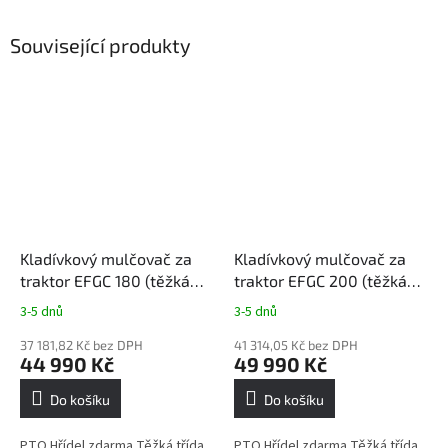
Související produkty
Kladívkový mulčovač za
Kladívkový mulčovač za
traktor EFGC 180 (těžká
traktor EFGC 200 (těžká
třída, 180 cm)
třída, 200 cm)
3-5 dnů
3-5 dnů
Průměrné
Průměrné
hodnocení
hodnocení
37 181,82 Kč bez DPH
41 314,05 Kč bez DPH
produktu
produktu
44 990 Kč
49 990 Kč
je
je
4,5
5,0
Do košíku
Do košíku
z
z
5
5
PTO Hřídel zdarma Těžká třída,
PTO Hřídel zdarma Těžká třída,
hvězdiček.
hvězdiček.