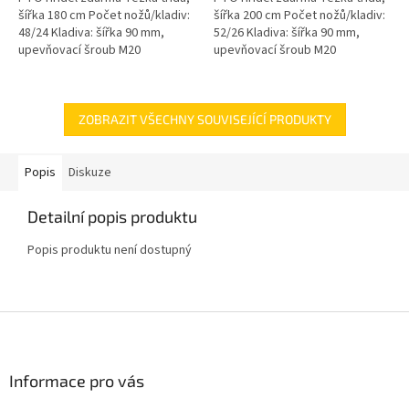
šířka 180 cm Počet nožů/kladiv:
šířka 200 cm Počet nožů/kladiv:
48/24 Kladiva: šířka 90 mm,
52/26 Kladiva: šířka 90 mm,
upevňovací šroub M20
upevňovací šroub M20
Doporučený výkon traktoru: 40-
Doporučený výkon traktoru: 40-
60 koní Váha: 345 kg
70 koní Váha: 420 kg
ZOBRAZIT VŠECHNY SOUVISEJÍCÍ PRODUKTY
Popis
Diskuze
Detailní popis produktu
Popis produktu není dostupný
Z
á
p
a
Informace pro vás
t