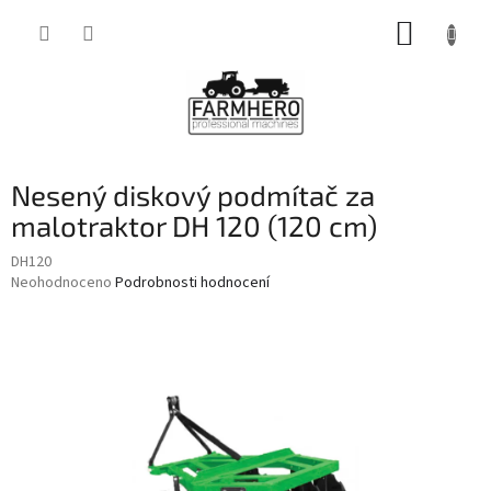
Přejít
NÁKUP
na
obsah
KOŠÍK
Nesený diskový podmítač za
malotraktor DH 120 (120 cm)
DH120
Průměrné
Neohodnoceno
Podrobnosti hodnocení
hodnocení
produktu
je
0,0
z
5
hvězdiček.