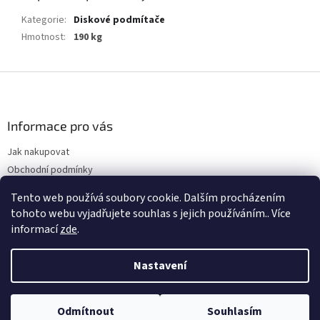
Kategorie
:
Diskové podmítače
Hmotnost
:
190 kg
Z
á
p
a
Informace pro vás
t
Jak nakupovat
í
Obchodní podmínky
Podmínky ochrany osobních údajů
Tento web používá soubory cookie. Dalším procházením
Kontakty
tohoto webu vyjadřujete souhlas s jejich používáním.. Více
informací
zde
.
Nastavení
Vytvořil Shoptet
Odmítnout
Souhlasím
Copyright 2026
Farmhero
. Všechna práva vyhrazena.