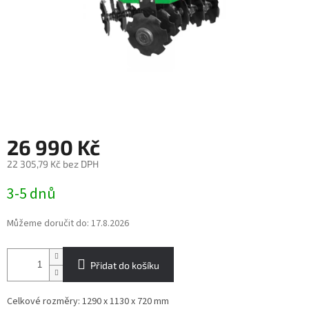
26 990 Kč
22 305,79 Kč bez DPH
Měrná
3-5 dnů
cena:
Můžeme doručit do:
17.8.2026
Přidat do košíku
Celkové rozměry: 1290 x 1130 x 720 mm