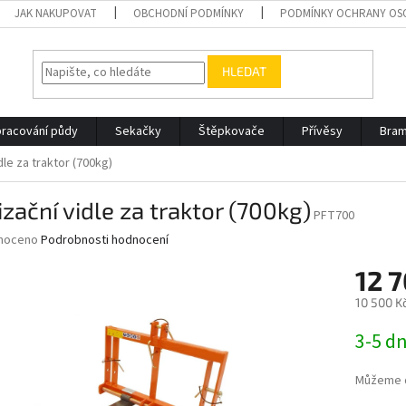
JAK NAKUPOVAT
OBCHODNÍ PODMÍNKY
PODMÍNKY OCHRANY OS
HLEDAT
racování půdy
Sekačky
Štěpkovače
Přívěsy
Bram
idle za traktor (700kg)
izační vidle za traktor (700kg)
PFT700
né
noceno
Podrobnosti hodnocení
ní
12 7
u
10 500 K
Měrná
3-5 d
cena:
ek.
Můžeme d