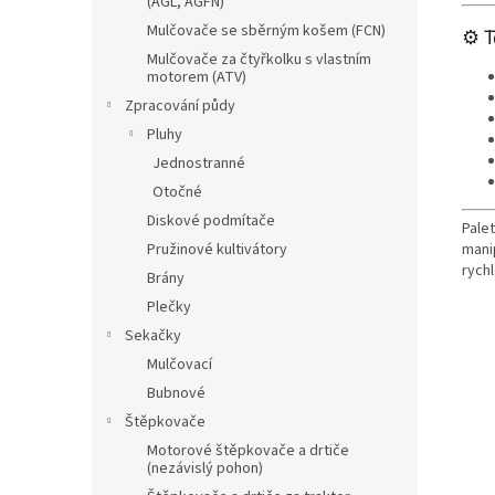
(AGL, AGFN)
Mulčovače se sběrným košem (FCN)
⚙️ 
Mulčovače za čtyřkolku s vlastním
motorem (ATV)
Zpracování půdy
Pluhy
Jednostranné
Otočné
Diskové podmítače
Palet
Pružinové kultivátory
mani
rych
Brány
Plečky
Sekačky
Mulčovací
Bubnové
Štěpkovače
Motorové štěpkovače a drtiče
(nezávislý pohon)