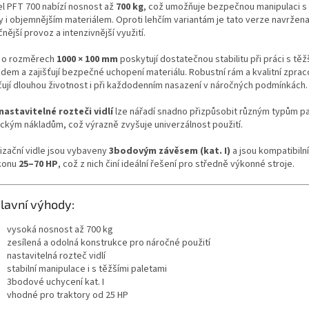
l PFT 700 nabízí nosnost až
700 kg
, což umožňuje bezpečnou manipulaci s 
ky i objemnějším materiálem. Oproti lehčím variantám je tato verze navržen
nější provoz a intenzivnější využití.
e o rozměrech
1000 × 100 mm
poskytují dostatečnou stabilitu při práci s tě
adem a zajišťují bezpečné uchopení materiálu. Robustní rám a kvalitní zprac
čují dlouhou životnost i při každodenním nasazení v náročných podmínkách.
nastavitelné rozteči vidlí
lze nářadí snadno přizpůsobit různým typům pal
ickým nákladům, což výrazně zvyšuje univerzálnost použití.
tizační vidle jsou vybaveny
3bodovým závěsem (kat. I)
a jsou kompatibilní
konu
25–70 HP
, což z nich činí ideální řešení pro středně výkonné stroje.
lavní výhody:
vysoká nosnost až 700 kg
zesílená a odolná konstrukce pro náročné použití
nastavitelná rozteč vidlí
stabilní manipulace i s těžšími paletami
3bodové uchycení kat. I
vhodné pro traktory od 25 HP