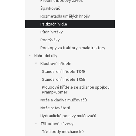
Přední tříbodový závěs
Špalíkovač
Rozmetadla umělých hnojiv
Paltizační vidle
Půdní vrtáky
Podrýváky
Podkopy za traktory a malotraktory
Náhradní díly
Kloubové hřídele
Standardní hřídele T04B
Standardní hřídele T05B
Kloubové hřídele se střižnou spojkou
Kramp/Comer
Nože a kladiva mulčovačů
Nože rotavátorů
Hydraulické posuvy mulčovačů
Tříbodové závěsy
Třetí body mechanické