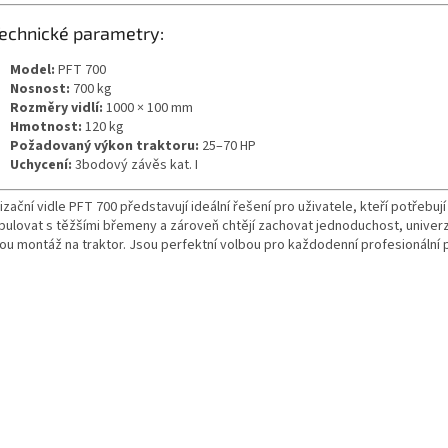
Technické parametry:
Model:
PFT 700
Nosnost:
700 kg
Rozměry vidlí:
1000 × 100 mm
Hmotnost:
120 kg
Požadovaný výkon traktoru:
25–70 HP
Uchycení:
3bodový závěs kat. I
izační vidle PFT 700 představují ideální řešení pro uživatele, kteří potřebují
pulovat s těžšími břemeny a zároveň chtějí zachovat jednoduchost, univerz
lou montáž na traktor. Jsou perfektní volbou pro každodenní profesionální p