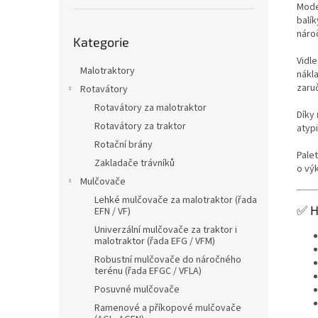
Mode
balí
Přeskočit
nároč
Kategorie
kategorie
Vidl
Malotraktory
nákl
zaru
Rotavátory
Rotavátory za malotraktor
Díky
Rotavátory za traktor
atyp
Rotační brány
Pale
Zakladače trávníků
o vý
Mulčovače
Lehké mulčovače za malotraktor (řada
✅ H
EFN / VF)
Univerzální mulčovače za traktor i
malotraktor (řada EFG / VFM)
Robustní mulčovače do náročného
terénu (řada EFGC / VFLA)
Posuvné mulčovače
Ramenové a příkopové mulčovače