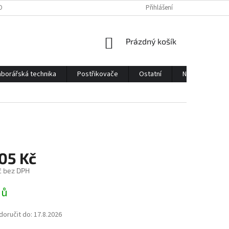
OBNÍCH ÚDAJŮ
KONTAKTY
Přihlášení
NÁKUPNÍ
Prázdný košík
KOŠÍK
borářská technika
Postřikovače
Ostatní
Náhradní díly
05 Kč
č bez DPH
nů
oručit do:
17.8.2026