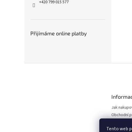
+420 799 015 577
Přijímáme online platby
Z
á
p
a
t
Informac
í
Jak nakupo
Obchodní 
Podmínky o
údajů
Tento web po