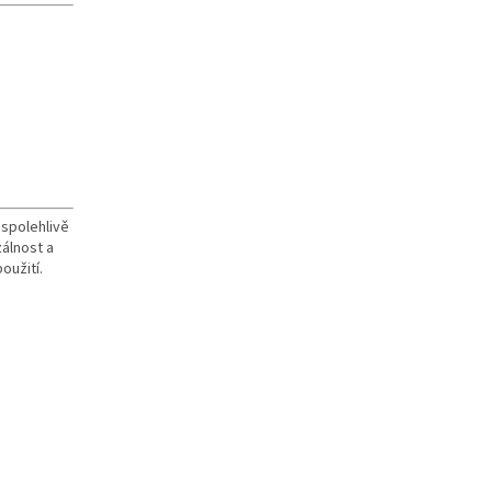
 spolehlivě
álnost a
oužití.