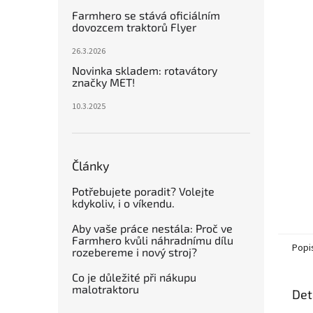
n
Farmhero se stává oficiálním
e
dovozcem traktorů Flyer
l
26.3.2026
Novinka skladem: rotavátory
značky MET!
10.3.2025
Články
Potřebujete poradit? Volejte
kdykoliv, i o víkendu.
Aby vaše práce nestála: Proč ve
Farmhero kvůli náhradnímu dílu
Popi
rozebereme i nový stroj?
Co je důležité při nákupu
malotraktoru
Det