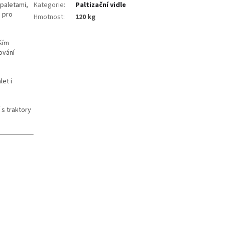
paletami,
Kategorie
:
Paltizační vidle
a pro
Hmotnost
:
120 kg
žším
ování
et i
 s traktory