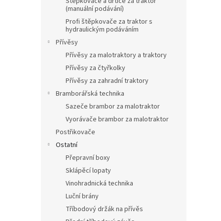
Štěpkovače a drtiče za traktor
(manuální podávání)
Profi štěpkovače za traktor s
hydraulickým podáváním
Přívěsy
Přívěsy za malotraktory a traktory
Přívěsy za čtyřkolky
Přívěsy za zahradní traktory
Bramborářská technika
Sazeče brambor za malotraktor
Vyorávače brambor za malotraktor
Postřikovače
Ostatní
Přepravní boxy
Sklápěcí lopaty
Vinohradnická technika
Luční brány
Tříbodový držák na přívěs