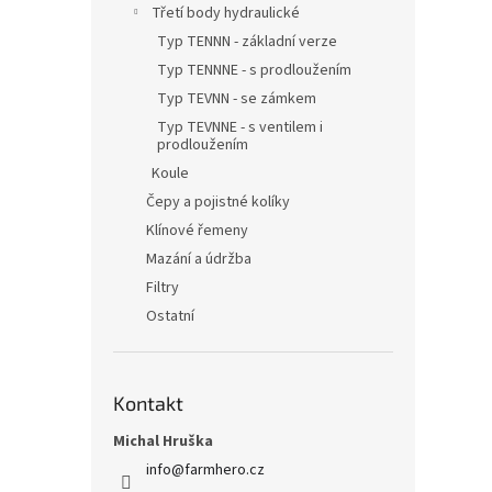
Třetí body hydraulické
Typ TENNN - základní verze
Typ TENNNE - s prodloužením
Typ TEVNN - se zámkem
Typ TEVNNE - s ventilem i
prodloužením
Koule
Čepy a pojistné kolíky
Klínové řemeny
Mazání a údržba
Filtry
Ostatní
Kontakt
Michal Hruška
info
@
farmhero.cz