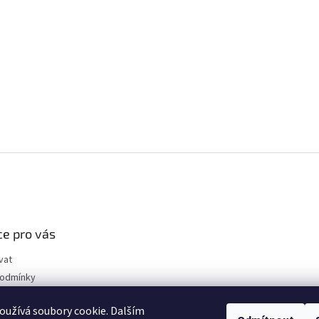
e pro vás
vat
podmínky
chrany osobních
užívá soubory cookie. Dalším